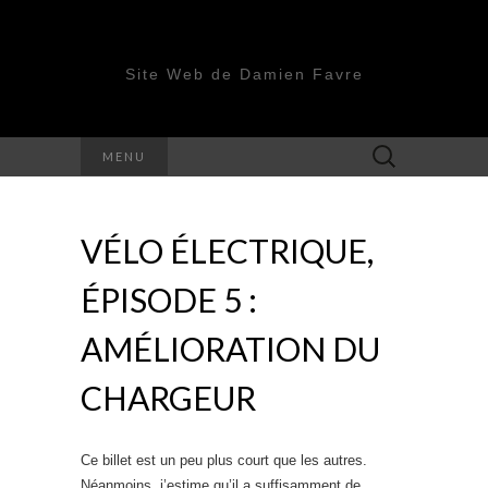
Site Web de Damien Favre
Rechercher :
MENU
VÉLO ÉLECTRIQUE,
ÉPISODE 5 :
AMÉLIORATION DU
CHARGEUR
Ce billet est un peu plus court que les autres.
Néanmoins, j’estime qu’il a suffisamment de