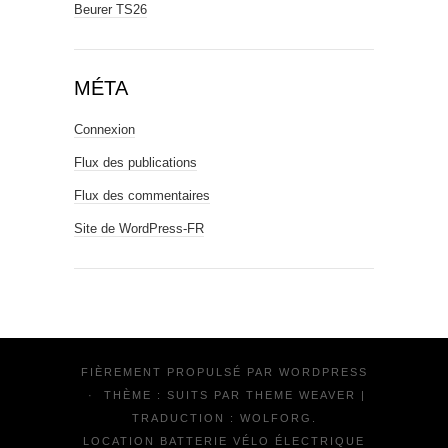
Beurer TS26
MÉTA
Connexion
Flux des publications
Flux des commentaires
Site de WordPress-FR
FIÈREMENT PROPULSÉ PAR
WORDPRESS
·
THÈME : SUITS PAR
THEME WEAVER
|
TRADUCTION :
WOLFORG
.
LOCATION BATTERIE VÉLO ÉLECTRIQUE