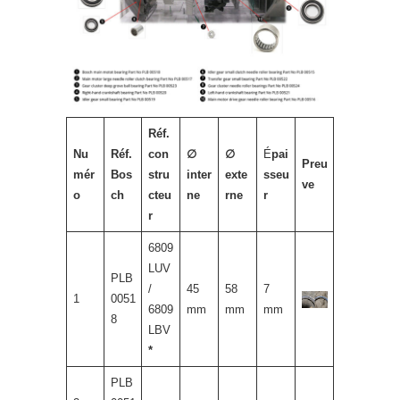
Réf.
Nu
Réf.
con
∅
∅
É
pai
Preu
mér
Bos
stru
inter
exte
sseu
ve
o
ch
cteu
ne
rne
r
r
6809
LUV
PLB
/
45
58
7
1
0051
6809
mm
mm
mm
8
LBV
*
PLB