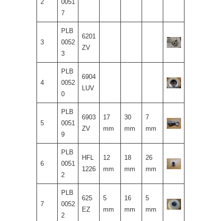
2
0051
7
PLB
6201
3
0052
ZV
3
PLB
6904
4
0052
LUV
0
PLB
6903
17
30
7
5
0051
ZV
mm
mm
mm
9
PLB
HFL
12
18
26
6
0051
1226
mm
mm
mm
2
PLB
625
5
16
5
7
0052
EZ
mm
mm
mm
2