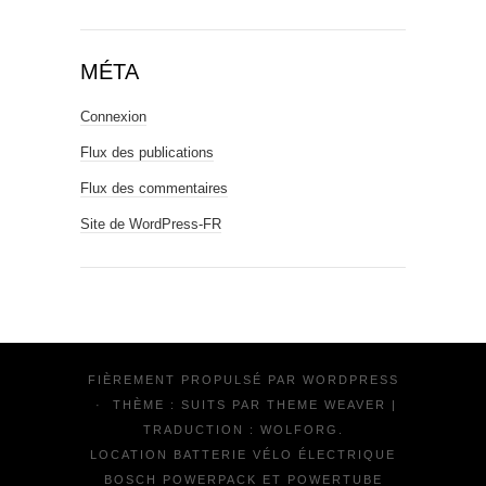
MÉTA
Connexion
Flux des publications
Flux des commentaires
Site de WordPress-FR
FIÈREMENT PROPULSÉ PAR
WORDPRESS
·
THÈME : SUITS PAR
THEME WEAVER
|
TRADUCTION :
WOLFORG
.
LOCATION BATTERIE VÉLO ÉLECTRIQUE
BOSCH POWERPACK ET POWERTUBE