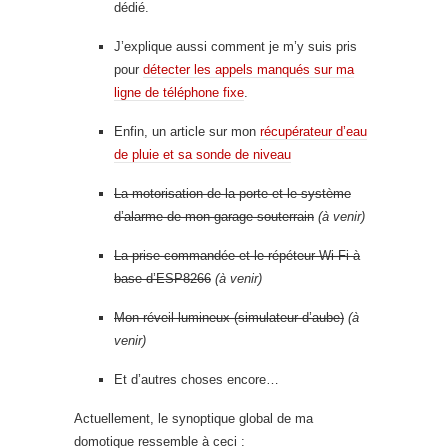
dédié.
J’explique aussi comment je m’y suis pris
pour
détecter les appels manqués sur ma
ligne de téléphone fixe
.
Enfin, un article sur mon
récupérateur d’eau
de pluie et sa sonde de niveau
La motorisation de la porte et le système
d’alarme de mon garage souterrain
(à venir)
La prise commandée et le répéteur Wi-Fi à
base d’ESP8266
(à venir)
Mon réveil lumineux (simulateur d’aube)
(à
venir)
Et d’autres choses encore…
Actuellement, le synoptique global de ma
domotique ressemble à ceci :